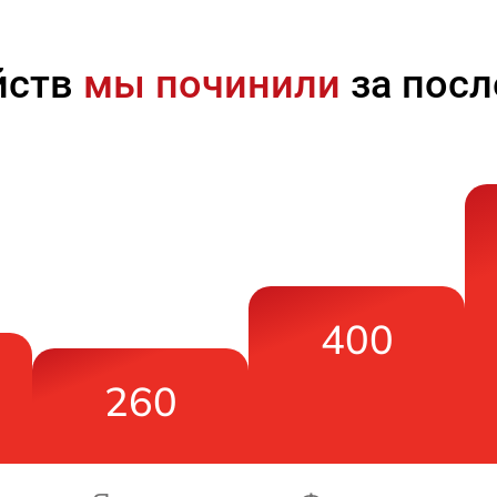
йств
мы починили
за посл
400
260