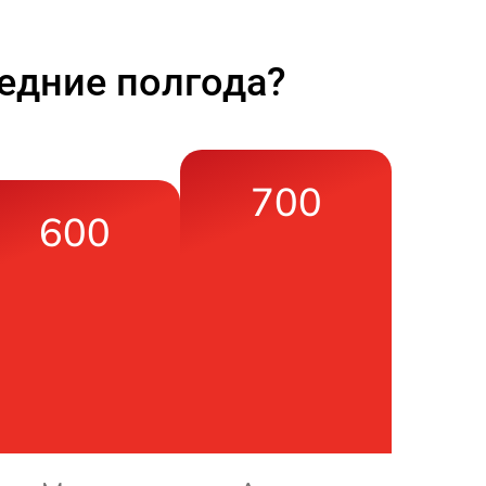
едние полгода?
700
600