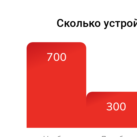
Сколько устро
700
300