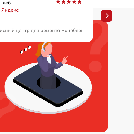
 Глеб
–
Яндекс
роблемы с моей техникой и приветливое обслуживание -
висный центр для ремонта моноблока по совету друга. М