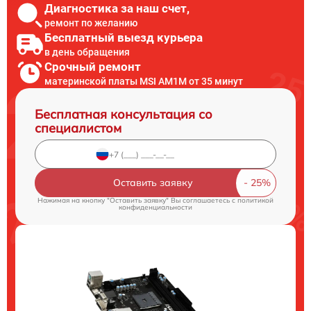
Диагностика за наш счет,
ремонт по желанию
Бесплатный выезд курьера
в день обращения
Срочный ремонт
материнской платы MSI AM1M от 35 минут
Бесплатная консультация со
специалистом
Оставить заявку
Нажимая на кнопку "Оставить заявку" Вы соглашаетесь c
политикой
конфиденциальности