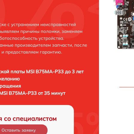
ке с устранением неисправностей
выявляем причины поломки, заменяем
ботоспособность устройства.
анные производителем запчасти, после
 и предоставляем гарантию.
кой платы MSI B75MA-P33 до 3 лет
 желанию
бращения
MSI B75MA-P33 от 35 минут
я со специалистом
Оставить заявку