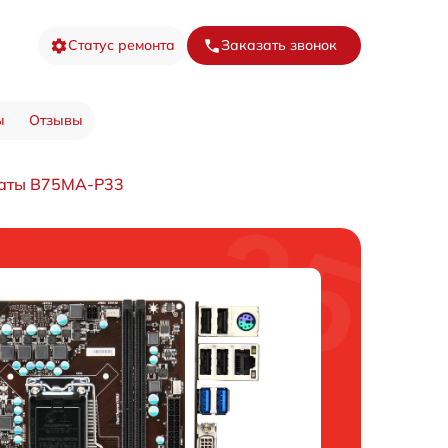
Статус ремонта
Заказать звонок
ы
Отзывы
латы B75MA-P33