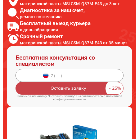
материнской платы MSI CSM-Q87M-E43 до 3 лет
Диагностика за наш счет,
ремонт по желанию
Бесплатный выезд курьера
в день обращения
Срочный ремонт
материнской платы MSI CSM-Q87M-E43 от 35 минут
Бесплатная консультация со
специалистом
Оставить заявку
Нажимая на кнопку "Оставить заявку" Вы соглашаетесь c
политикой
конфиденциальности