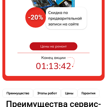
Скидка по
-20%
предварительной
записи на сайте
Цены на ремонт
Конец акции
01:13:40
Преимущества
Этапы работ
Цены
Гарантия
М
Преимущества сервис-