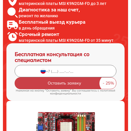
материнской платы MSI K9N2GM-FD до 3 лет
Диагностика за наш счет,
ремонт по желанию
Бесплатный выезд курьера
в день обращения
Срочный ремонт
материнской платы MSI K9N2GM-FD от 35 минут
Бесплатная консультация со
специалистом
Оставить заявку
Нажимая на кнопку "Оставить заявку" Вы соглашаетесь c
политикой
конфиденциальности