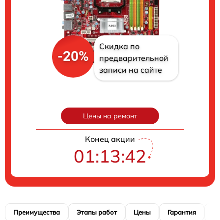
Скидка по
-20%
предварительной
записи на сайте
Цены на ремонт
Конец акции
01:13:41
Преимущества
Этапы работ
Цены
Гарантия
М