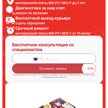
материнской платы MSI P31 NEO-F до 3 лет
Диагностика за наш счет,
ремонт по желанию
Бесплатный выезд курьера
в день обращения
Срочный ремонт
материнской платы MSI P31 NEO-F от 35 минут
Бесплатная консультация со
специалистом
Оставить заявку
Нажимая на кнопку "Оставить заявку" Вы соглашаетесь c
политикой
конфиденциальности