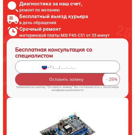
Диагностика за наш счет,
ремонт по желанию
Бесплатный выезд курьера
в день обращения
Срочный ремонт
материнской платы MSI P45-C51 от 35 минут
Бесплатная консультация со
специалистом
Оставить заявку
Нажимая на кнопку "Оставить заявку" Вы соглашаетесь c
политикой
конфиденциальности