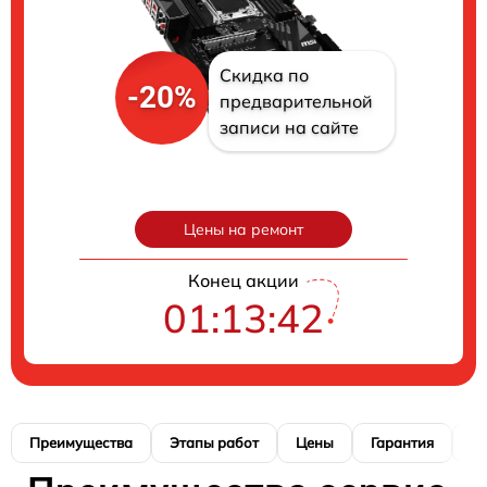
Скидка по
-20%
предварительной
записи на сайте
Цены на ремонт
Конец акции
01:13:41
Преимущества
Этапы работ
Цены
Гарантия
М