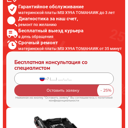
Гарантийное обслуживание
материнской платы MSI X99A TOMAHAWK до 3 лет
Диагностика за наш счет,
ремонт по желанию
Бесплатный выезд курьера
в день обращения
Срочный ремонт
материнской платы MSI X99A TOMAHAWK от 35 минут
Бесплатная консультация со
специалистом
Оставить заявку
Нажимая на кнопку "Оставить заявку" Вы соглашаетесь c
политикой
конфиденциальности