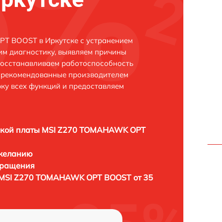
T BOOST в Иркутске с устранением
м диагностику, выявляем причины
восстанавливаем работоспособность
и рекомендованные производителем
рку всех функций и предоставляем
ской платы MSI Z270 TOMAHAWK OPT
 желанию
бращения
 MSI Z270 TOMAHAWK OPT BOOST от 35