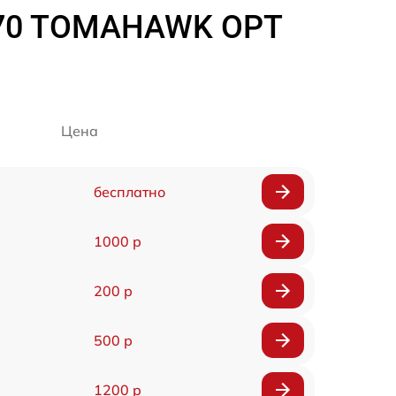
270 TOMAHAWK OPT
Цена
бесплатно
1000 р
200 р
500 р
1200 р