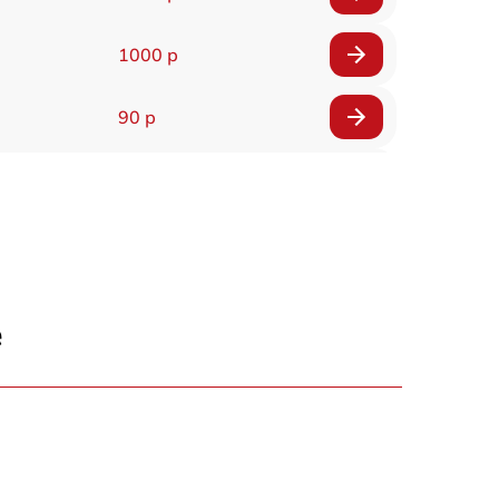
1000 р
90 р
150 р
е