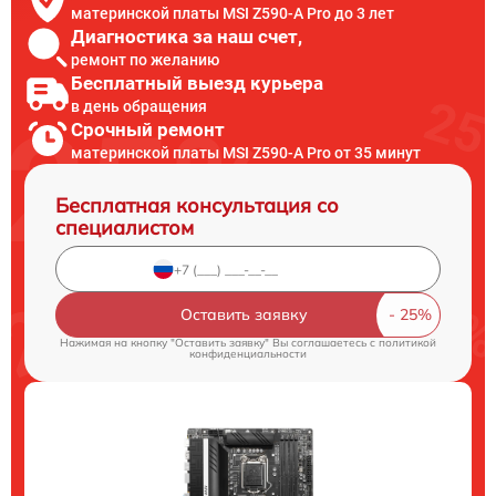
материнской платы MSI Z590-A Pro до 3 лет
Диагностика за наш счет,
ремонт по желанию
Бесплатный выезд курьера
в день обращения
Срочный ремонт
материнской платы MSI Z590-A Pro от 35 минут
Бесплатная консультация со
специалистом
Оставить заявку
Нажимая на кнопку "Оставить заявку" Вы соглашаетесь c
политикой
конфиденциальности