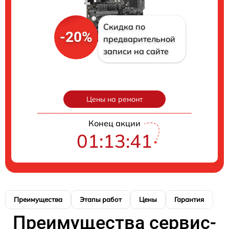
Скидка по
-20%
предварительной
записи на сайте
Цены на ремонт
Конец акции
01:13:40
Преимущества
Этапы работ
Цены
Гарантия
М
Преимущества сервис-