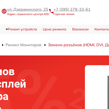
ул. Дзержинского, 25
+7 (395) 278-33-61
Адрес сервисного центра MSI
Горячая линия
Ремонт устройств
Цена ремонта
Вакансии
Контакт
Ремонт Мониторов
Замена разъёмов (HDMI, DVI, Д
мов
сплей
ра
е