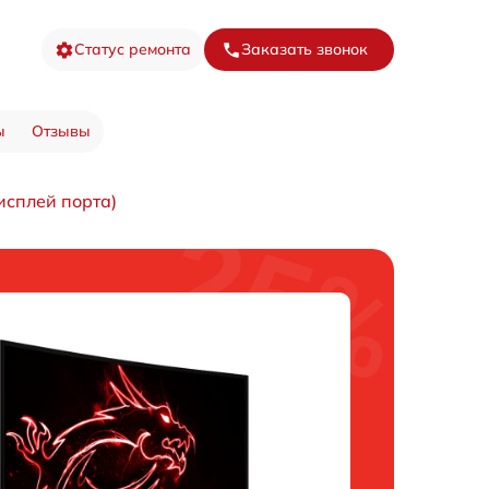
Статус ремонта
Заказать звонок
ы
Отзывы
исплей порта)