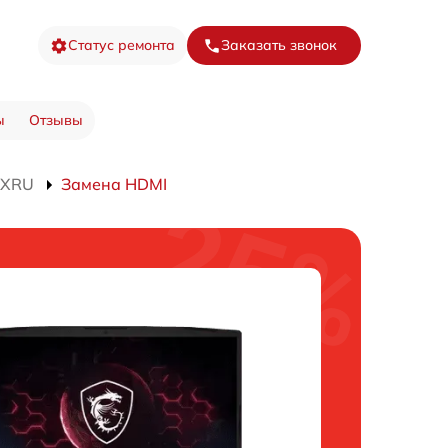
Статус ремонта
Заказать звонок
ы
Отзывы
4XRU
Замена HDMI