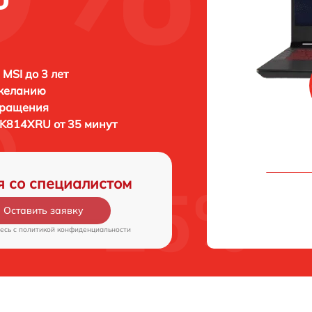
 MSI до 3 лет
 желанию
бращения
K814XRU от 35 минут
я со специалистом
Оставить заявку
есь c
политикой конфиденциальности