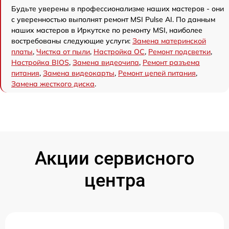
Будьте уверены в профессионализме наших мастеров - они
с уверенностью выполнят ремонт MSI Pulse AI. По данным
наших мастеров в Иркутске по ремонту MSI, наиболее
востребованы следующие услуги:
Замена материнской
платы
,
Чистка от пыли
,
Настройка ОС
,
Ремонт подсветки
,
Настройка BIOS
,
Замена видеочипа
,
Ремонт разъема
питания
,
Замена видеокарты
,
Ремонт цепей питания
,
Замена жесткого диска
.
Акции сервисного
центра