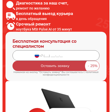
Диагностика за наш счет,
ремонт по желанию
Бесплатный выезд курьера
в день обращения
Срочный ремонт
ноутбука MSI Pulse AI от 35 минут
Бесплатная консультация со
специалистом
Оставить заявку
Нажимая на кнопку "Оставить заявку" Вы соглашаетесь c
политикой
конфиденциальности