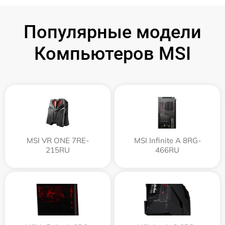
Популярные модели
Компьютеров MSI
MSI VR ONE 7RE-
MSI Infinite A 8RG-
215RU
466RU