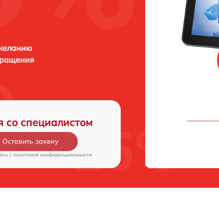
 желанию
бращения
я со специалистом
Оставить заявку
есь c
политикой конфиденциальности