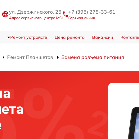
ул. Дзержинского, 25
+7 (395) 278-33-61
Адрес сервисного центра MSI
Горячая линия
Ремонт устройств
Цена ремонта
Вакансии
Контакт
Ремонт Планшетов
Замена разъема питания
ма
шета
е