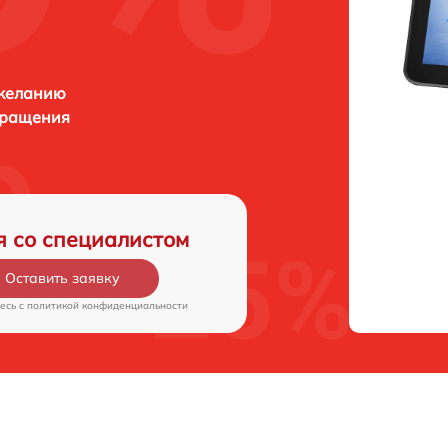
 желанию
бращения
я со специалистом
Оставить заявку
есь c
политикой конфиденциальности